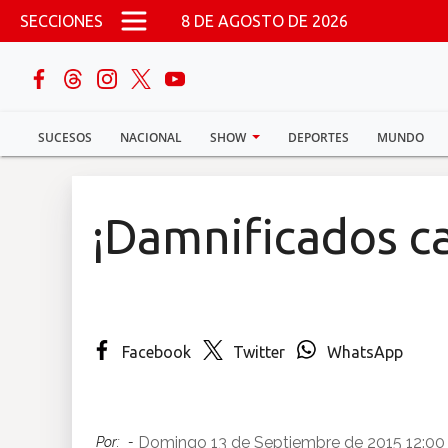
Pasar al contenido principal
SECCIONES
8 DE AGOSTO DE 2026
buscar
SUCESOS
NACIONAL
SHOW
DEPORTES
MUNDO
Sucesos
Nacional
¡Damnificados c
Política
Show
Facebook
Twitter
WhatsApp
Deportes
Mundo
Domingo 13 de Septiembre de 2015 12:0
Por:
-