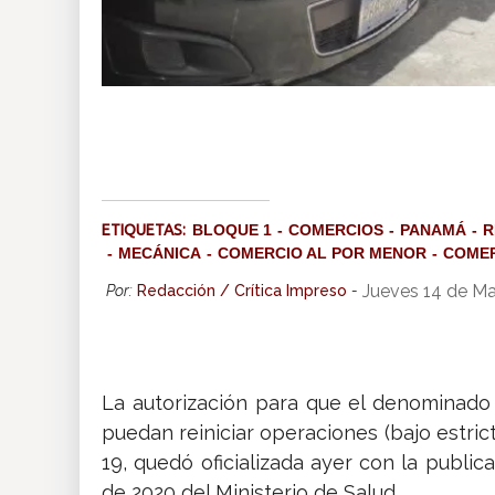
ETIQUETAS:
BLOQUE 1
COMERCIOS
PANAMÁ
R
MECÁNICA
COMERCIO AL POR MENOR
COMER
Jueves 14 de M
Por:
Redacción / Crítica Impreso
-
La autorización para que el denominado
puedan reiniciar operaciones (bajo estric
19, quedó oficializada ayer con la publi
de 2020 del Ministerio de Salud.