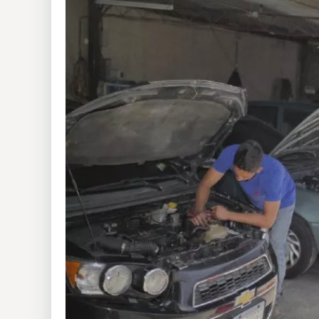
Insólitas
Multimedia
Impreso