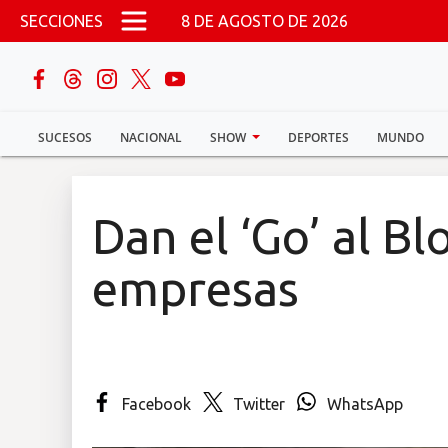
Pasar al contenido principal
SECCIONES
8 DE AGOSTO DE 2026
buscar
SUCESOS
NACIONAL
SHOW
DEPORTES
MUNDO
Sucesos
Nacional
Dan el ‘Go’ al B
Política
empresas
Show
Deportes
Facebook
Twitter
WhatsApp
Mundo