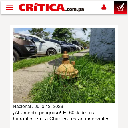
Pasar al contenido principal
buscar
SUCESOS
NACIONAL
POLÍTICA
SHOW
Nacional /
Julio 13, 2026
DEPORTES
¡Altamente peligroso! El 60% de los
hidrantes en La Chorrera están inservibles
MUNDO