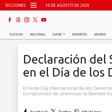
Pasar al contenido principal
SECCIONES
10 DE AGOSTO DE 2026
buscar
SUCESOS
NACIONAL
SHOW
DEPORTES
MUNDO
Sucesos
Nacional
Declaración del
Política
en el Día de lo
Show
En este Día Internacional de los Derec
Deportes
compromiso de promover la libertad hum
Mundo
Facebook
Twitter
WhatsApp