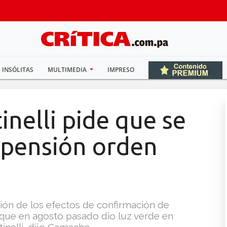
INSÓLITAS
MULTIMEDIA
IMPRESO
nelli pide que se
spensión orden
ión de los efectos de confirmación de
, que en agosto pasado dio luz verde en
tinelli, dijo Camacho.