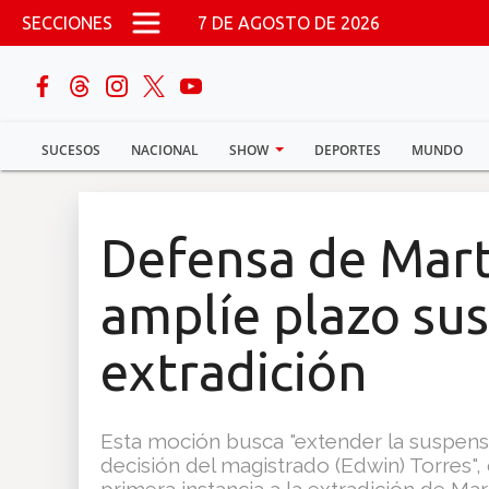
Pasar al contenido principal
SECCIONES
7 DE AGOSTO DE 2026
buscar
SUCESOS
NACIONAL
SHOW
DEPORTES
MUNDO
Sucesos
Nacional
Defensa de Marti
Política
amplíe plazo su
Show
extradición
Deportes
Esta moción busca "extender la suspens
decisión del magistrado (Edwin) Torres"
Mundo
primera instancia a la extradición de Mar