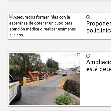
Proponen
policlínic
Ampliaci
está det