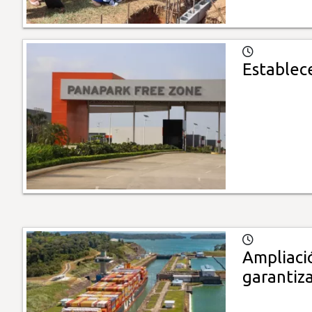
Establec
Ampliació
garantiz