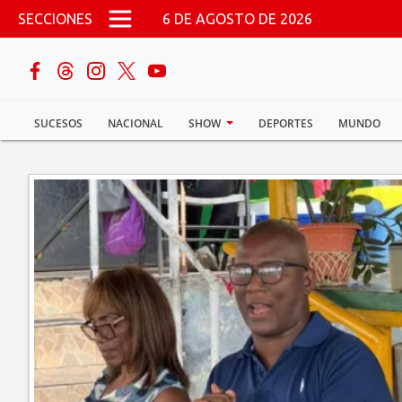
Pasar al contenido principal
SECCIONES
6 DE AGOSTO DE 2026
buscar
SUCESOS
NACIONAL
SHOW
DEPORTES
MUNDO
Sucesos
Nacional
Política
Show
Deportes
Mundo