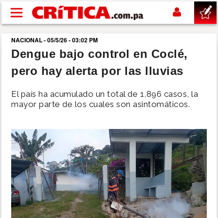
Pasar al contenido principal
NACIONAL - 05/5/26 - 03:02 PM
buscar
Dengue bajo control en Coclé,
pero hay alerta por las lluvias
SUCESOS
El país ha acumulado un total de 1,896 casos, la
NACIONAL
mayor parte de los cuales son asintomáticos.
POLÍTICA
SHOW
DEPORTES
MUNDO