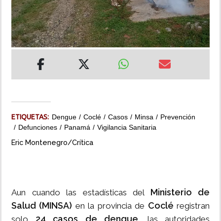
INSÓLITAS
MULTIMEDIA
IMPRESO
ETIQUETAS:
Dengue
Coclé
Casos
Minsa
Prevención
Defunciones
Panamá
Vigilancia Sanitaria
Eric Montenegro/Crítica
Ministerio de
Aun cuando las estadísticas del
Salud (MINSA)
Coclé
en la provincia de
registran
24 casos de dengue
solo
, las autoridades