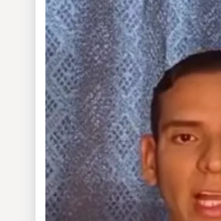
Insólitas
Multimedia
Impreso