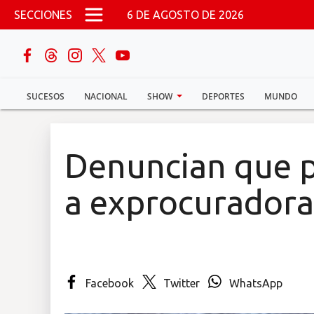
Pasar al contenido principal
SECCIONES
6 DE AGOSTO DE 2026
buscar
SUCESOS
NACIONAL
SHOW
DEPORTES
MUNDO
Sucesos
Nacional
Denuncian que p
Política
a exprocuradora
Show
Deportes
Facebook
Twitter
WhatsApp
Mundo