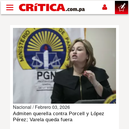
Pasar al contenido principal
buscar
SUCESOS
NACIONAL
POLÍTICA
SHOW
Nacional /
Febrero 03, 2026
DEPORTES
Admiten querella contra Porcell y López
Pérez; Varela queda fuera
MUNDO