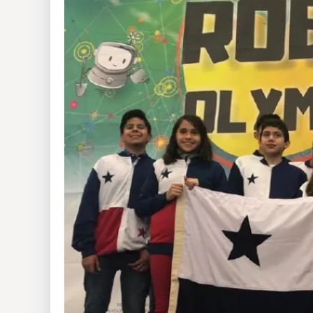
Insólitas
Multimedia
Impreso