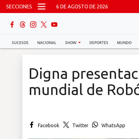
Pasar al contenido principal
SECCIONES
6 DE AGOSTO DE 2026
buscar
SUCESOS
NACIONAL
SHOW
DEPORTES
MUNDO
Sucesos
Nacional
Digna presentac
Política
mundial de Robó
Show
Deportes
Facebook
Twitter
WhatsApp
Mundo