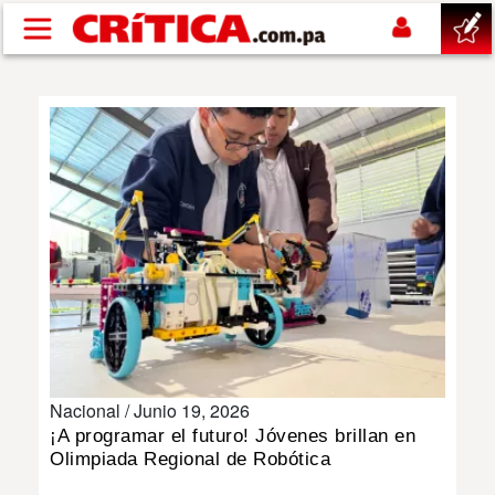
Pasar al contenido principal
buscar
SUCESOS
NACIONAL
POLÍTICA
SHOW
Nacional /
Junio 19, 2026
DEPORTES
¡A programar el futuro! Jóvenes brillan en
Olimpiada Regional de Robótica
MUNDO