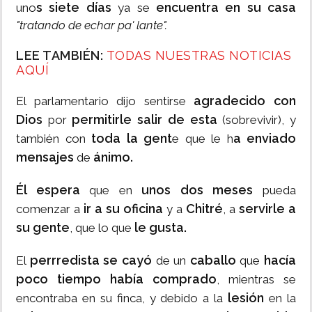
s siete días
encuentra en su casa
uno
ya se
"tratando de echar pa' lante".
LEE TAMBIÉN:
TODAS NUESTRAS NOTICIAS
AQUÍ
agradecido con
El parlamentario dijo sentirse
Dios
permitirle salir de esta
por
(sobrevivir), y
toda la gent
a enviado
también con
e que le h
mensajes
ánimo.
de
Él espera
unos dos meses
que en
pueda
ir a su oficina
Chitré
servirle a
comenzar a
y a
, a
su gente
le gusta.
, que lo que
perrredista se cayó
caballo
hacía
El
de un
que
poco tiempo había comprado
, mientras se
lesión
encontraba en su finca, y debido a la
en la