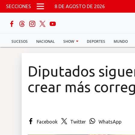
Pasar al contenido principal
SECCIONES
8 DE AGOSTO DE 2026
buscar
SUCESOS
NACIONAL
SHOW
DEPORTES
MUNDO
Sucesos
Nacional
Diputados sigue
Política
crear más corre
Show
Deportes
Facebook
Twitter
WhatsApp
Mundo