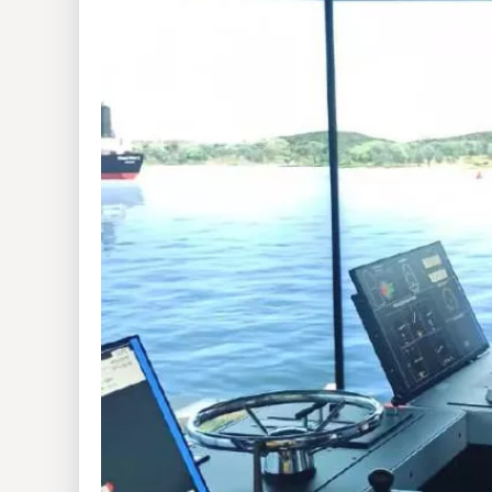
Insólitas
Multimedia
Impreso