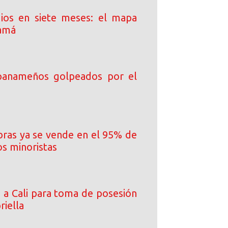
ios en siete meses: el mapa
namá
 panameños golpeados por el
ibras ya se vende en el 95% de
os minoristas
a a Cali para toma de posesión
riella