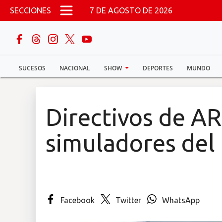
Pasar al contenido principal
SECCIONES
7 DE AGOSTO DE 2026
buscar
SUCESOS
NACIONAL
SHOW
DEPORTES
MUNDO
Sucesos
Nacional
Directivos de AR
Política
simuladores del
Show
Deportes
Facebook
Twitter
WhatsApp
Mundo