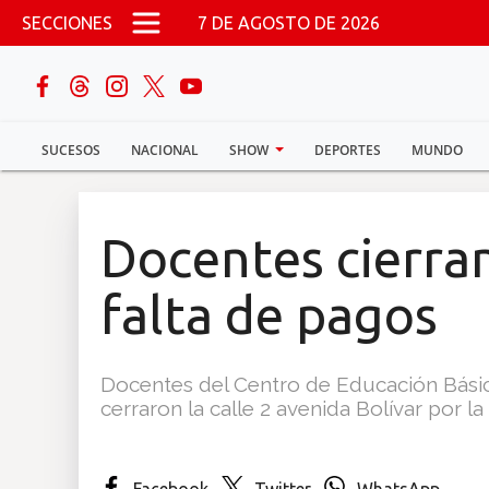
Pasar al contenido principal
SECCIONES
7 DE AGOSTO DE 2026
buscar
SUCESOS
NACIONAL
SHOW
DEPORTES
MUNDO
Sucesos
Nacional
Docentes cierran
Política
falta de pagos
Show
Docentes del Centro de Educación Bási
Deportes
cerraron la calle 2 avenida Bolívar por 
Mundo
Facebook
Twitter
WhatsApp