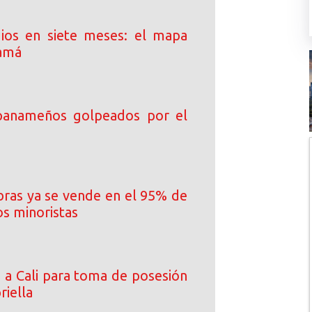
ios en siete meses: el mapa
namá
 panameños golpeados por el
ibras ya se vende en el 95% de
os minoristas
a a Cali para toma de posesión
riella