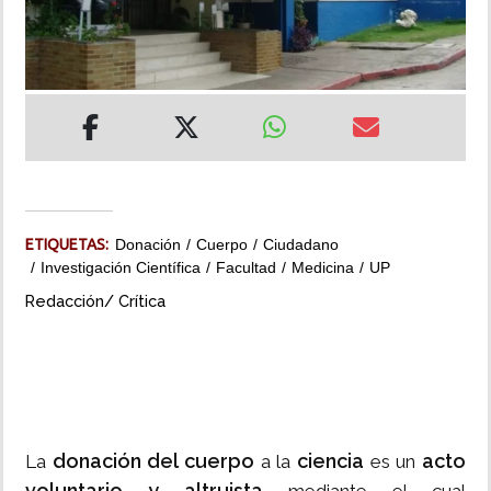
INSÓLITAS
MULTIMEDIA
IMPRESO
ETIQUETAS:
Donación
Cuerpo
Ciudadano
Investigación Científica
Facultad
Medicina
UP
Redacción/ Crítica
donación del cuerpo
ciencia
acto
La
a la
es un
voluntario y altruista