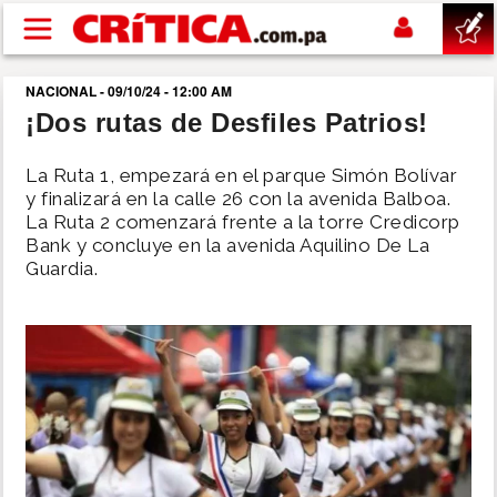
Pasar al contenido principal
NACIONAL - 09/10/24 - 12:00 AM
buscar
¡Dos rutas de Desfiles Patrios!
SUCESOS
La Ruta 1, empezará en el parque Simón Bolívar
y finalizará en la calle 26 con la avenida Balboa.
La Ruta 2 comenzará frente a la torre Credicorp
NACIONAL
Bank y concluye en la avenida Aquilino De La
Guardia.
POLÍTICA
SHOW
DEPORTES
MUNDO