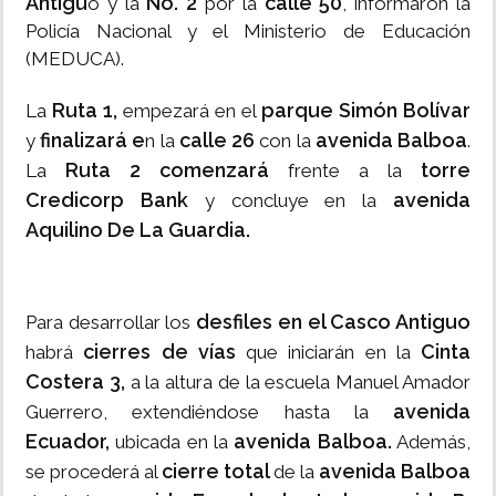
Antigu
No. 2
calle 50
o y la
por la
, informaron la
Policía Nacional y el Ministerio de Educación
(MEDUCA).
Ruta 1,
parque Simón Bolívar
La
empezará en el
finalizará e
calle 26
avenida Balboa
y
n la
con la
.
Ruta 2 comenzará
torre
La
frente a la
Credicorp Bank
avenida
y concluye en la
Aquilino De La Guardia.
desfiles en el Casco Antiguo
Para desarrollar los
cierres de vías
Cinta
habrá
que iniciarán en la
Costera 3,
a la altura de la escuela Manuel Amador
avenida
Guerrero, extendiéndose hasta la
Ecuador,
avenida Balboa.
ubicada en la
Además,
cierre total
avenida Balboa
se procederá al
de la