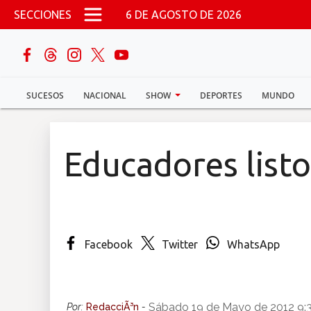
Pasar al contenido principal
SECCIONES
6 DE AGOSTO DE 2026
buscar
SUCESOS
NACIONAL
SHOW
DEPORTES
MUNDO
Sucesos
Nacional
Educadores list
Política
Show
Facebook
Twitter
WhatsApp
Deportes
Mundo
Sábado 19 de Mayo de 2012 9:
Por:
RedacciÃ³n
-