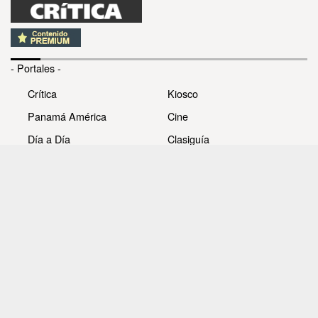
- Portales -
Crítica
Kiosco
Panamá América
Cine
Día a Día
Clasiguía
Mujer
Prémiate
Recetas
Impresora Pacífico
- Redes sociales -
Noticias
Whatsappcri
Videos
Galerías
Todos los derechos reservados Editora Panamá América