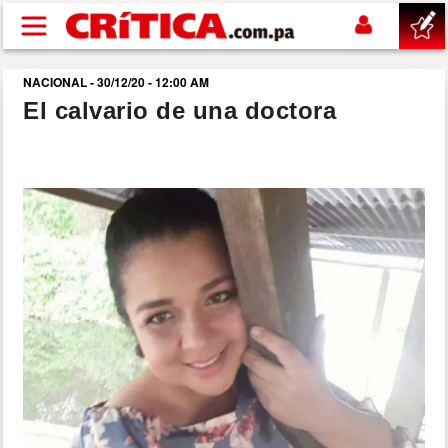
Pasar al contenido principal
NACIONAL - 30/12/20 - 12:00 AM
buscar
El calvario de una doctora
SUCESOS
NACIONAL
POLÍTICA
SHOW
DEPORTES
MUNDO