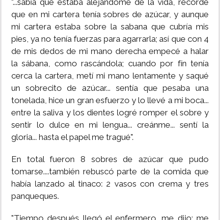
"...sabía que estaba alejándome de la vida, recordé
que en mi cartera tenía sobres de azúcar, y aunque
mi cartera estaba sobre la sabana que cubría mis
pies, ya no tenía fuerzas para agarrarla; así que con 4
de mis dedos de mi mano derecha empecé a halar
la sábana, como rascándola; cuando por fín tenía
cerca la cartera, metí mi mano lentamente y saqué
un sobrecito de azúcar... sentía que pesaba una
tonelada, hice un gran esfuerzo y lo llevé a mi boca...
entre la saliva y los dientes logré romper el sobre y
sentir lo dulce en mi lengua... creánme... sentí la
gloria... hasta el papel me tragué".
En total fueron 8 sobres de azúcar que pudo
tomarse....también rebuscó parte de la comida que
había lanzado al tinaco: 2 vasos con crema y tres
panqueques.
"Tiempo después llegó el enfermero, me dijo: me