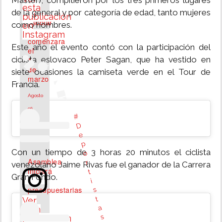
Master), compitieron por los tres primeros lugares
esta
Año
de la general y por categoría de edad, tanto mujeres
publicación
escolar
como hombres.
en
2027
Instagram
comenzará
Este año el evento contó con la participación del
el
1
ciclista eslovaco Peter Sagan, que ha vestido en
de
siete ocasiones la camiseta verde en el Tour de
marzo
Francia.
Agosto
06,
#
2026
D
e
p
Con un tiempo de 3 horas 20 minutos el ciclista
o
Asamblea
r
venezolano Jaime Rivas fue el ganador de la Carrera
iniciará
t
Gran Fondo.
vistas
i
presupuestarias
s
el
t
Ver
17
a
esta
de
s
publicación