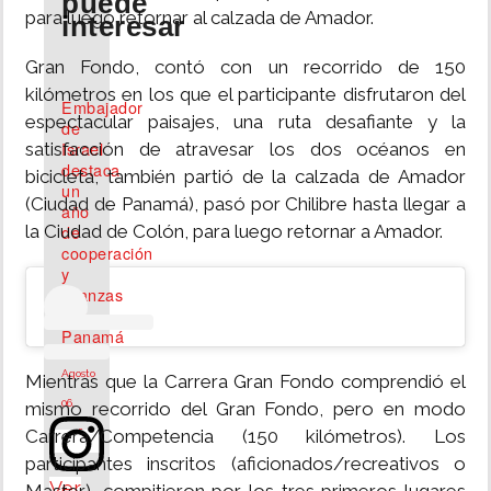
puede
para luego retornar al calzada de Amador.
interesar
Gran Fondo, contó con un recorrido de 150
kilómetros en los que el participante disfrutaron del
Embajador
espectacular paisajes, una ruta desafiante y la
de
Israel
satisfacción de atravesar los dos océanos en
destaca
bicicleta, también partió de la calzada de Amador
un
(Ciudad de Panamá), pasó por Chilibre hasta llegar a
año
de
la Ciudad de Colón, para luego retornar a Amador.
cooperación
y
alianzas
con
Panamá
Agosto
Mientras que la Carrera Gran Fondo comprendió el
06,
mismo recorrido del Gran Fondo, pero en modo
Carrera/Competencia (150 kilómetros). Los
2026
participantes inscritos (aficionados/recreativos o
Ver