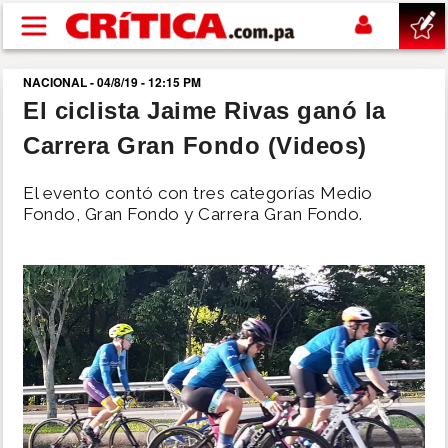
Pasar al contenido principal
NACIONAL - 04/8/19 - 12:15 PM
buscar
El ciclista Jaime Rivas ganó la
Carrera Gran Fondo (Videos)
SUCESOS
El evento contó con tres categorías Medio
NACIONAL
Fondo, Gran Fondo y Carrera Gran Fondo.
POLÍTICA
SHOW
DEPORTES
MUNDO