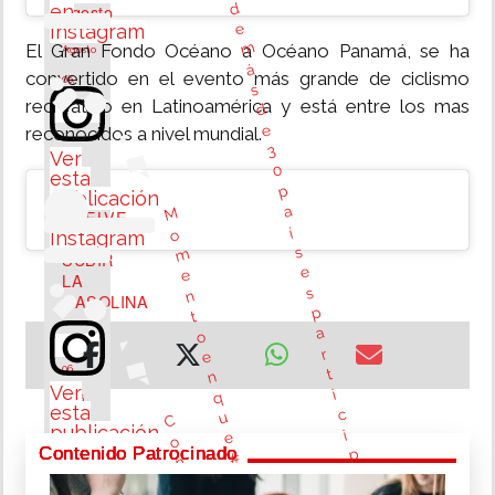
d
en
agosto
e
Instagram
m
El Gran Fondo Océano a Océano Panamá, se ha
Agosto
á
convertido en el evento más grande de ciclismo
06,
s
recreativo en Latinoamérica y está entre los mas
d
2026
e
reconocidos a nivel mundial.
3
Ver
0
esta
p
¡APRIETEN!
publicación
a
M
VUELVE
en
í
o
Instagram
A
s
m
SUBIR
e
e
LA
s
n
GASOLINA
p
t
a
o
Agosto
r
e
06,
t
n
Ver
i
q
2026
esta
c
u
C
publicación
i
e
o
en
Contenido Patrocinado
p
#
n
Instagram
a
P
u
Extensión