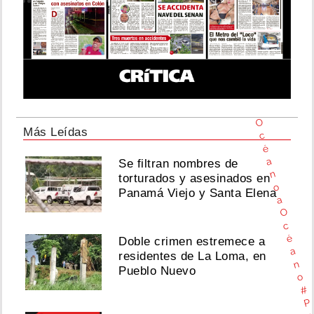
G
r
a
n
F
o
n
d
o
O
Más Leídas
c
é
a
Se filtran nombres de
n
torturados y asesinados en
o
Panamá Viejo y Santa Elena
a
O
c
é
Doble crimen estremece a
a
residentes de La Loma, en
n
Pueblo Nuevo
o
#
P