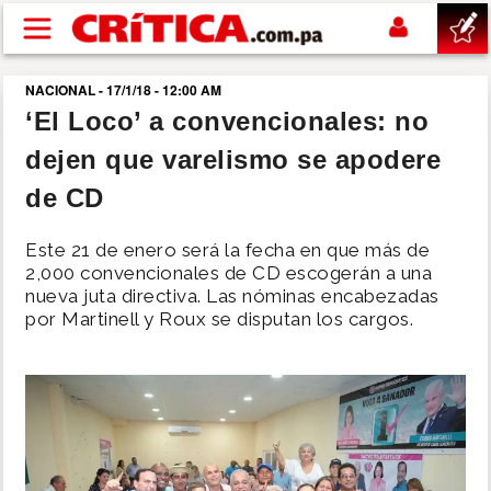
Pasar al contenido principal
NACIONAL - 17/1/18 - 12:00 AM
buscar
‘El Loco’ a convencionales: no
dejen que varelismo se apodere
SUCESOS
de CD
NACIONAL
Este 21 de enero será la fecha en que más de
2,000 convencionales de CD escogerán a una
POLÍTICA
nueva juta directiva. Las nóminas encabezadas
por Martinell y Roux se disputan los cargos.
SHOW
DEPORTES
MUNDO