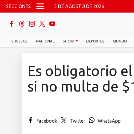
Pasar al contenido principal
SECCIONES
5 DE AGOSTO DE 2026
buscar
SUCESOS
NACIONAL
SHOW
DEPORTES
MUNDO
Sucesos
Nacional
Es obligatorio e
Política
si no multa de $
Show
Deportes
Facebook
Twitter
WhatsApp
Mundo