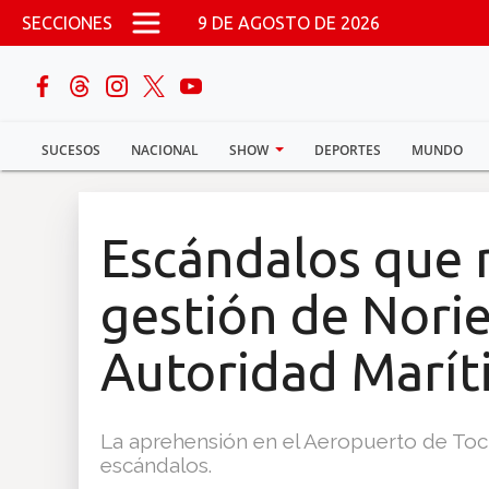
Pasar al contenido principal
SECCIONES
9 DE AGOSTO DE 2026
buscar
SUCESOS
NACIONAL
SHOW
DEPORTES
MUNDO
Sucesos
Nacional
Escándalos que 
Política
gestión de Norie
Show
Autoridad Marít
Deportes
La aprehensión en el Aeropuerto de Tocum
escándalos.
Mundo