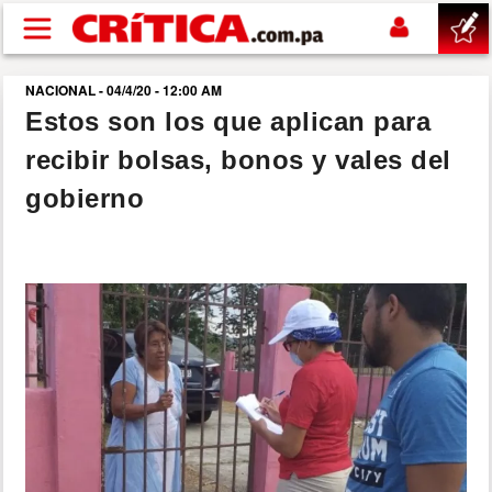
Pasar al contenido principal
NACIONAL - 04/4/20 - 12:00 AM
buscar
Estos son los que aplican para
recibir bolsas, bonos y vales del
SUCESOS
gobierno
NACIONAL
POLÍTICA
SHOW
DEPORTES
MUNDO