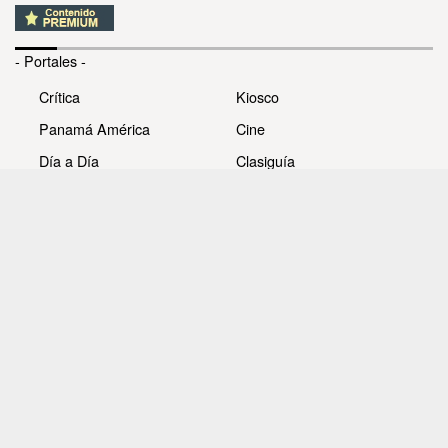
- Portales -
Crítica
Kiosco
Panamá América
Cine
Día a Día
Clasiguía
Mujer
Prémiate
Recetas
Impresora Pacífico
- Redes sociales -
Noticias
Whatsappcri
Videos
Galerías
Todos los derechos reservados Editora Panamá América
S.A. - Ciudad de Panamá - Panamá 2026.