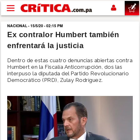
Pasar al contenido principal
NACIONAL - 15/5/20 - 02:15 PM
buscar
Ex contralor Humbert también
enfrentará la justicia
SUCESOS
Dentro de estas cuatro denuncias abiertas contra
NACIONAL
Humbert en la Fiscalía Anticorrupción, dos las
interpuso la diputada del Partido Revolucionario
Democrático (PRD), Zulay Rodríguez.
POLÍTICA
SHOW
DEPORTES
MUNDO