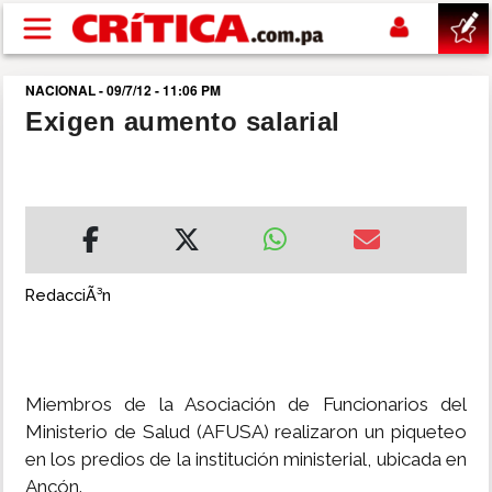
Pasar al contenido principal
NACIONAL - 09/7/12 - 11:06 PM
buscar
Exigen aumento salarial
SUCESOS
NACIONAL
POLÍTICA
RedacciÃ³n
SHOW
Miembros de la Asociación de Funcionarios del
DEPORTES
Ministerio de Salud (AFUSA) realizaron un piqueteo
en los predios de la institución ministerial, ubicada en
MUNDO
Ancón.