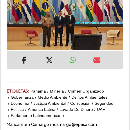
INSÓLITAS
MULTIMEDIA
IMPRESO
ETIQUETAS:
Panamá
Minería
Crimen Organizado
Gobernanza
Medio Ambiente
Delitos Ambientales
Economía
Justicia Ambiental
Corrupción
Seguridad
Politica
América Latina
Lavado De Dinero
UAF
Parlamento Latinoamericano
Maricarmen Camargo mcamargo@epasa.com