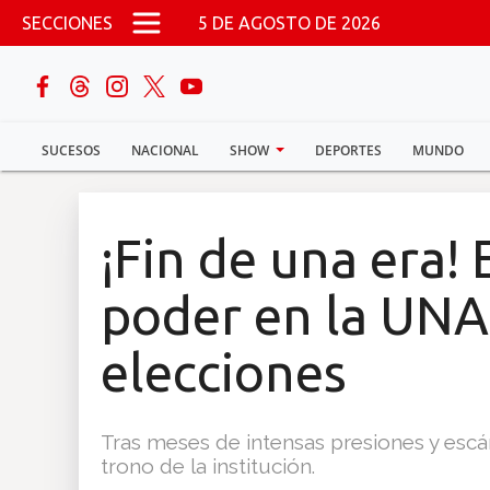
Pasar al contenido principal
SECCIONES
5 DE AGOSTO DE 2026
buscar
SUCESOS
NACIONAL
SHOW
DEPORTES
MUNDO
Sucesos
Nacional
¡Fin de una era! 
Política
poder en la UNA
Show
elecciones
Deportes
Tras meses de intensas presiones y escán
trono de la institución.
Mundo