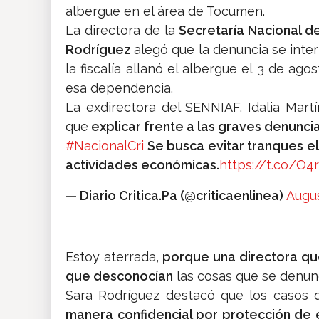
albergue en el área de Tocumen.
La directora de la
Secretaría Nacional de
Rodríguez
alegó que la denuncia se interp
la fiscalía allanó el albergue el 3 de ag
esa dependencia.
La exdirectora del SENNIAF, Idalia Mart
que
explicar frente a las graves denuncia
#NacionalCri
Se busca evitar tranques el 
actividades económicas.
https://t.co/O4
— Diario Critica.Pa (@criticaenlinea)
Augus
Estoy aterrada,
porque una directora que
que desconocían
las cosas que se denun
Sara Rodríguez destacó que los casos 
manera confidencial por protección de 