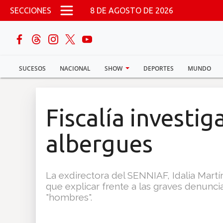
Pasar al contenido principal
SECCIONES
8 DE AGOSTO DE 2026
buscar
SUCESOS
NACIONAL
SHOW
DEPORTES
MUNDO
Sucesos
Nacional
Fiscalía investi
Política
albergues
Show
La exdirectora del SENNIAF, Idalia Mart
Deportes
que explicar frente a las graves denuncia
"hombres".
Mundo