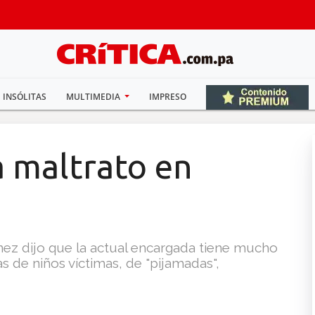
INSÓLITAS
MULTIMEDIA
IMPRESO
ga maltrato en
ínez dijo que la actual encargada tiene mucho
s de niños víctimas, de "pijamadas",