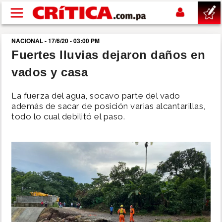
Pasar al contenido principal
NACIONAL - 17/6/20 - 03:00 PM
buscar
Fuertes lluvias dejaron daños en
vados y casa
SUCESOS
La fuerza del agua, socavo parte del vado
NACIONAL
además de sacar de posición varias alcantarillas,
todo lo cual debilitó el paso.
POLÍTICA
SHOW
DEPORTES
MUNDO