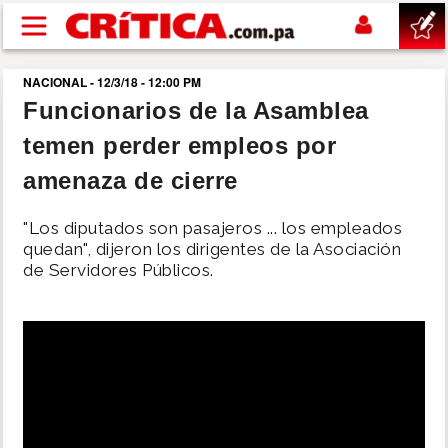
Pasar al contenido principal
NACIONAL - 12/3/18 - 12:00 PM
buscar
Funcionarios de la Asamblea
temen perder empleos por
SUCESOS
amenaza de cierre
NACIONAL
"Los diputados son pasajeros ... los empleados
quedan", dijeron los dirigentes de la Asociación
POLÍTICA
de Servidores Públicos.
SHOW
DEPORTES
MUNDO