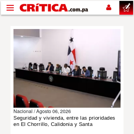
Pasar al contenido principal
buscar
SUCESOS
NACIONAL
POLÍTICA
SHOW
Nacional /
Agosto 06, 2026
DEPORTES
Seguridad y vivienda, entre las prioridades
en El Chorrillo, Calidonia y Santa
MUNDO