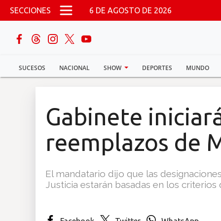
Pasar al contenido principal
SECCIONES
6 DE AGOSTO DE 2026
buscar
SUCESOS
NACIONAL
SHOW
DEPORTES
MUNDO
Sucesos
Nacional
Gabinete iniciar
Política
reemplazos de M
Show
El mandatario dijo que las designacion
Deportes
Justicia estarán basadas en los criterios 
Mundo
Facebook
Twitter
WhatsApp