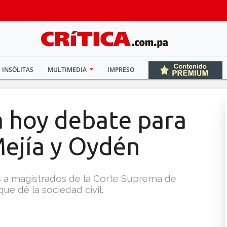
INSÓLITAS
MULTIMEDIA
IMPRESO
á hoy debate para
ejía y Oydén
es a magistrados de la Corte Suprema de
que dé la sociedad civil.