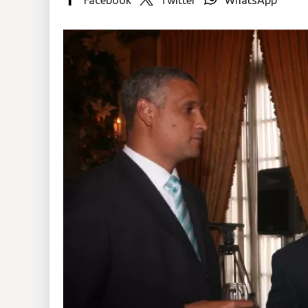
Insólitas
Multimedia
Impreso