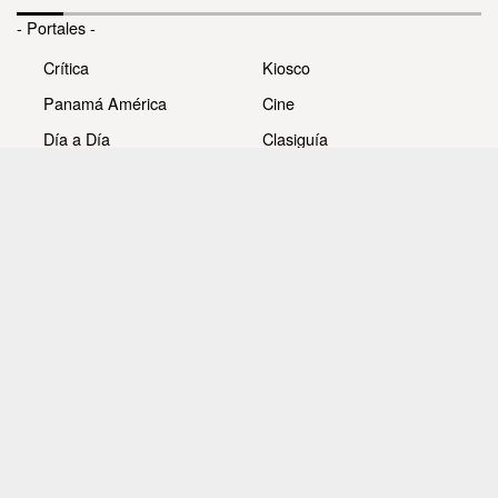
- Portales -
Crítica
Kiosco
Panamá América
Cine
Día a Día
Clasiguía
Mujer
Prémiate
Recetas
Impresora Pacífico
- Redes sociales -
Noticias
Whatsappcri
Videos
Galerías
Todos los derechos reservados Editora Panamá América
S.A. - Ciudad de Panamá - Panamá 2026.
Prohibida su reproducción total o parcial, sin autorización
escrita de su titular.