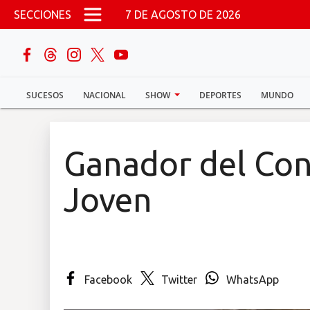
Pasar al contenido principal
SECCIONES
7 DE AGOSTO DE 2026
buscar
SUCESOS
NACIONAL
SHOW
DEPORTES
MUNDO
Sucesos
Nacional
Ganador del Con
Política
Joven
Show
Deportes
Facebook
Twitter
WhatsApp
Mundo