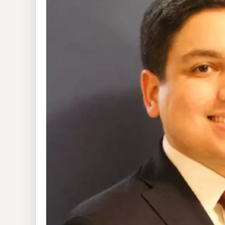
Insólitas
Multimedia
Impreso