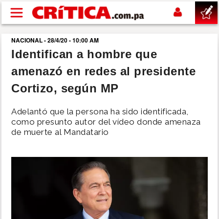
Pasar al contenido principal
NACIONAL - 28/4/20 - 10:00 AM
buscar
Identifican a hombre que
amenazó en redes al presidente
SUCESOS
Cortizo, según MP
NACIONAL
Adelantó que la persona ha sido identificada,
como presunto autor del vídeo donde amenaza
POLÍTICA
de muerte al Mandatario
SHOW
DEPORTES
MUNDO