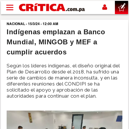
Pasar al contenido principal
NACIONAL - 15/3/24 - 12:00 AM
buscar
Indígenas emplazan a Banco
Mundial, MINGOB y MEF a
SUCESOS
cumplir acuerdos
NACIONAL
Según los líderes indígenas, el diseño original del
Plan de Desarrollo desde el 2018, ha sufrido una
POLÍTICA
serie de cambios de manera inconsulta, y en las
diferentes reuniones del CONDIPI se ha
solicitado el apoyo y aprobación de las
SHOW
autoridades para continuar con el plan.
DEPORTES
MUNDO