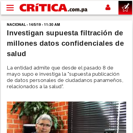
Pasar al contenido principal
NACIONAL - 14/5/19 - 11:30 AM
buscar
Investigan supuesta filtración de
millones datos confidenciales de
SUCESOS
salud
NACIONAL
La entidad admite que desde el pasado 8 de
mayo supo e investiga la "supuesta publicación
POLÍTICA
de datos personales de ciudadanos panameños,
relacionados a la salud".
SHOW
DEPORTES
MUNDO