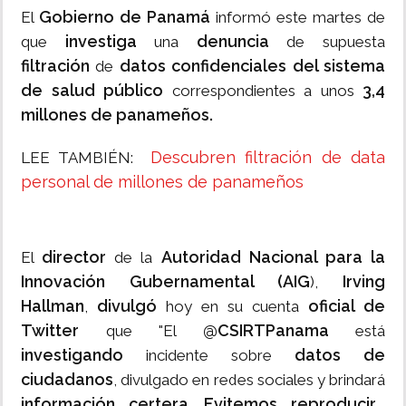
Gobierno de Panamá
El
informó este martes de
investiga
denuncia
que
una
de supuesta
filtración
datos confidenciales del sistema
de
de salud público
3,4
correspondientes a unos
millones de panameños.
Descubren filtración de data
LEE TAMBIÉN:
personal de millones de panameños
director
Autoridad Nacional para la
El
de la
Innovación Gubernamental (AIG
Irving
),
Hallman
divulgó
oficial de
,
hoy en su cuenta
Twitter
@CSIRTPanama
que "El
está
investigando
datos de
incidente sobre
ciudadanos
, divulgado en redes sociales y brindará
información certera
Evitemos
reproducir
.