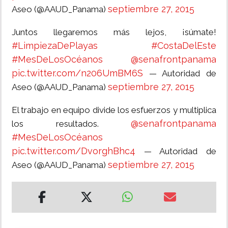
septiembre 27, 2015
Aseo (@AAUD_Panama)
Juntos llegaremos más lejos, ¡súmate!
#LimpiezaDePlayas
#CostaDelEste
#MesDeLosOcéanos
@senafrontpanama
pic.twitter.com/n206UmBM6S
— Autoridad de
septiembre 27, 2015
Aseo (@AAUD_Panama)
El trabajo en equipo divide los esfuerzos y multiplica
@senafrontpanama
los resultados.
#MesDeLosOcéanos
pic.twitter.com/DvorghBhc4
— Autoridad de
septiembre 27, 2015
Aseo (@AAUD_Panama)