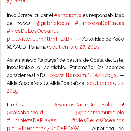
27, 2015
#ambiente
Involúcrate, cuidar el
es responsabilidad
@gabrieldelai
#LimpiezaDePlayas
de todos.
#MesDeLosOcéanos
pic.twitter.com/ttmTTztBkn
— Autoridad de Aseo
septiembre 27, 2015
(@AAUD_Panama)
Así amaneció "la playa" de basura de Costa del Este.
Insostenible e admisible. Panameño (a) seamos
pic.twitter.com/tEAKz7b9sl
conscientes! 3Rs!
—
septiembre 27,
Alida Spadafora (@AlidaSpadafora)
2015
#SomosParteDeLaSolución
¡Todos
!
@raisabanfield
@panamamunicipio
#LimpiezaDePlayas
#MesDeLosOcéanos
pic.twitter.com/7lJbGePCaW
— Autoridad de