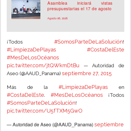
Asamblea iniciará vistas
presupuestarias el 17 de agosto
Agosto 06, 2026
#SomosParteDeLaSolución
¡Todos
!
#LimpiezaDePlayas
#CostaDelEste
#MesDeLosOcéanos
pic.twitter.com/jtQWkmDtBu
— Autoridad de
septiembre 27, 2015
Aseo (@AAUD_Panama)
#LimpiezaDePlayas
Más de la
en
#CostaDelEste
#MesDeLosOcéanos
.
¡Todos
#SomosParteDeLaSolución
!
pic.twitter.com/U5fTXM5GwO
— Autoridad de Aseo (@AAUD_Panama)
septiembre