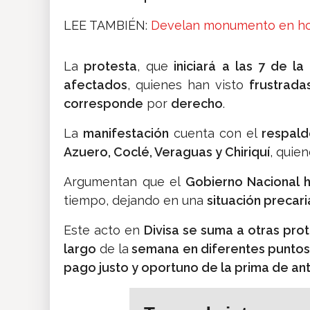
LEE TAMBIÉN:
Develan monumento en hono
La
protesta
, que
iniciará a las 7 de l
afectados
, quienes han visto
frustrad
corresponde
por
derecho
.
La
manifestación
cuenta con el
respal
Azuero, Coclé, Veraguas y Chiriquí
, quie
Argumentan que el
Gobierno Nacional 
tiempo, dejando en una
situación precari
Este acto en
Divisa se suma a otras prot
largo
de la
semana en diferentes puntos
pago justo y oportuno de la prima de an