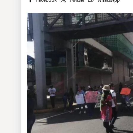
Insólitas
Multimedia
Impreso