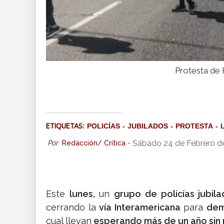
Protesta de P
ETIQUETAS:
POLICÍAS
JUBILADOS
PROTESTA
Sábado 24 de Febrero d
Por:
Redacción/ Crítica
-
Este
lunes,
un
grupo de policías jubil
cerrando la
vía Interamericana
para
dem
cual llevan
esperando más de un año sin r