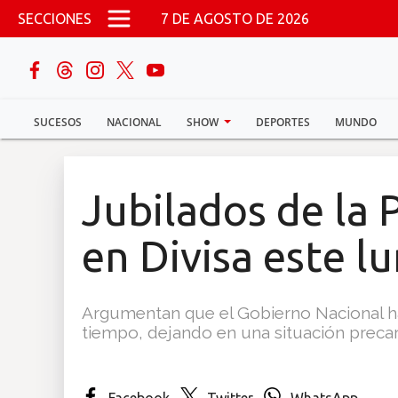
Pasar al contenido principal
SECCIONES
7 DE AGOSTO DE 2026
buscar
SUCESOS
NACIONAL
SHOW
DEPORTES
MUNDO
Sucesos
Nacional
Jubilados de la P
Política
en Divisa este l
Show
Argumentan que el Gobierno Nacional h
Deportes
tiempo, dejando en una situación precari
Mundo
Facebook
Twitter
WhatsApp