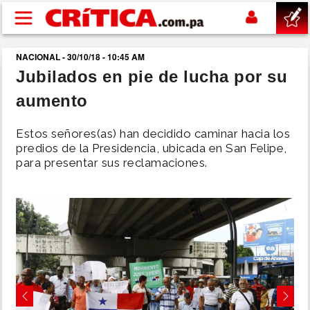
Pasar al contenido principal
NACIONAL - 30/10/18 - 10:45 AM
buscar
Jubilados en pie de lucha por su
aumento
SUCESOS
Estos señores(as) han decidido caminar hacia los
NACIONAL
predios de la Presidencia, ubicada en San Felipe,
para presentar sus reclamaciones.
POLÍTICA
SHOW
DEPORTES
MUNDO
Previous
Next