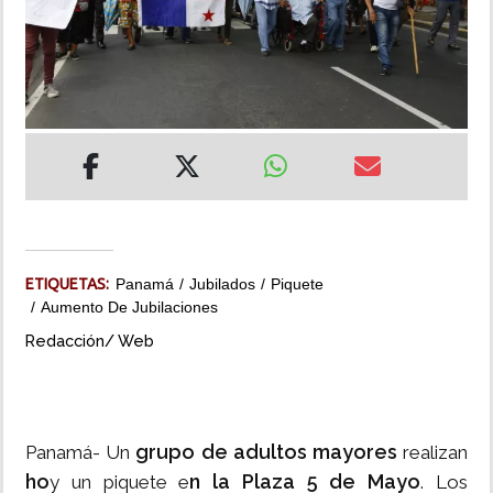
INSÓLITAS
MULTIMEDIA
IMPRESO
ETIQUETAS:
Panamá
Jubilados
Piquete
Aumento De Jubilaciones
Redacción/ Web
grupo de adultos mayores
Panamá- Un
realizan
ho
n la Plaza 5 de Mayo
y un piquete e
. Los