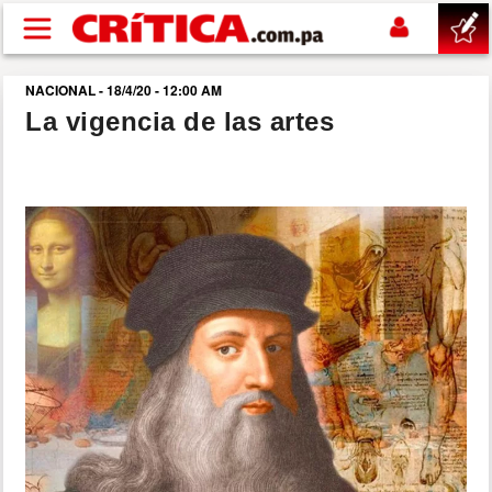
Pasar al contenido principal
NACIONAL - 18/4/20 - 12:00 AM
buscar
La vigencia de las artes
SUCESOS
NACIONAL
POLÍTICA
SHOW
DEPORTES
MUNDO