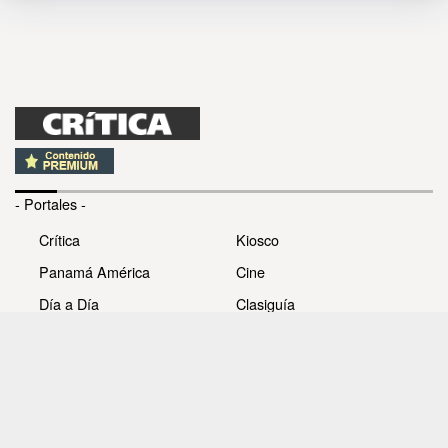
- Portales -
Crítica
Kiosco
Panamá América
Cine
Día a Día
Clasiguía
Mujer
Prémiate
Recetas
Impresora Pacífico
- Redes sociales -