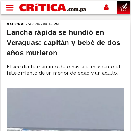
Pasar al contenido principal
NACIONAL - 20/5/26 - 08:43 PM
buscar
Lancha rápida se hundió en
Veraguas: capitán y bebé de dos
SUCESOS
años murieron
NACIONAL
El accidente marítimo dejó hasta el momento el
fallecimiento de un menor de edad y un adulto.
POLÍTICA
SHOW
DEPORTES
MUNDO