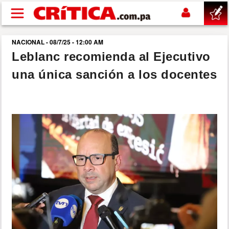
Pasar al contenido principal
NACIONAL - 08/7/25 - 12:00 AM
buscar
Leblanc recomienda al Ejecutivo
una única sanción a los docentes
SUCESOS
NACIONAL
POLÍTICA
SHOW
DEPORTES
MUNDO