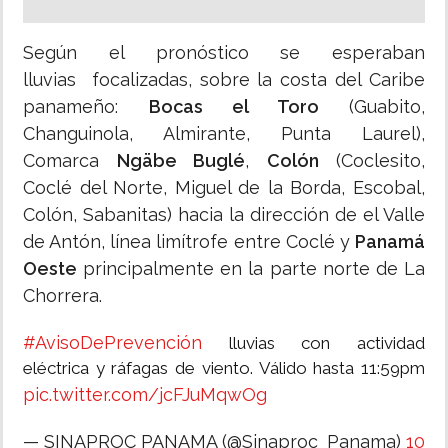
Según el pronóstico se esperaban
lluvias focalizadas, sobre la costa del Caribe
panameño:
Bocas el Toro
(Guabito,
Changuinola, Almirante, Punta Laurel),
Comarca
Ngäbe Buglé
,
Colón
(Coclesito,
Coclé del Norte, Miguel de la Borda, Escobal,
Colón, Sabanitas) hacia la dirección de el Valle
de Antón, línea limítrofe entre Coclé y
Panamá
Oeste
principalmente en la parte norte de La
Chorrera.
#AvisoDePrevención
lluvias con actividad
eléctrica y ráfagas de viento. Válido hasta 11:59pm
pic.twitter.com/jcFJuMqwOg
— SINAPROC PANAMA (@Sinaproc_Panama)
10