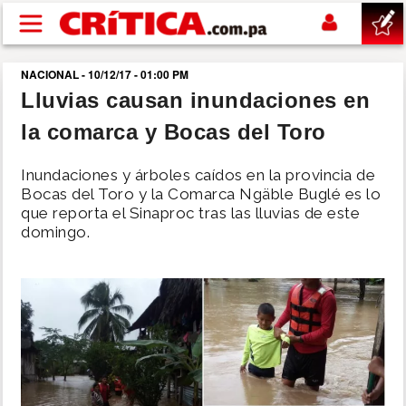
Pasar al contenido principal
NACIONAL - 10/12/17 - 01:00 PM
buscar
Lluvias causan inundaciones en
la comarca y Bocas del Toro
SUCESOS
Inundaciones y árboles caídos en la provincia de
NACIONAL
Bocas del Toro y la Comarca Ngäble Buglé es lo
que reporta el Sinaproc tras las lluvias de este
domingo.
POLÍTICA
SHOW
DEPORTES
MUNDO