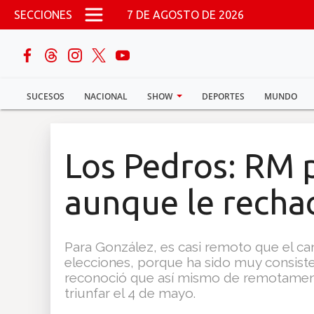
Pasar al contenido principal
SECCIONES
7 DE AGOSTO DE 2026
buscar
SUCESOS
NACIONAL
SHOW
DEPORTES
MUNDO
Sucesos
Nacional
Los Pedros: RM 
Política
aunque le recha
Show
Para González, es casi remoto que el can
Deportes
elecciones, porque ha sido muy consiste
reconoció que así mismo de remotamente
triunfar el 4 de mayo.
Mundo