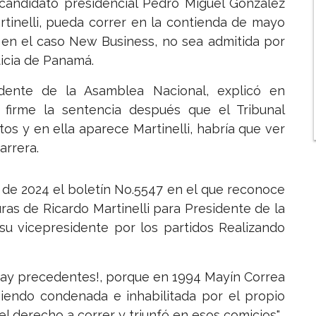
ecandidato presidencial Pedro Miguel González
artinelli, pueda correr en la contienda de mayo
 en el caso New Business, no sea admitida por
ticia de Panamá.
dente de la Asamblea Nacional, explicó en
firme la sentencia después que el Tribunal
tos y en ella aparece Martinelli, habría que ver
arrera.
ro de 2024 el boletín No.5547 en el que reconoce
ras de Ricardo Martinelli para Presidente de la
su vicepresidente por los partidos Realizando
o hay precedentes!, porque en 1994 Mayín Correa
siendo condenada e inhabilitada por el propio
el derecho a correr y triunfó en esos comicios".