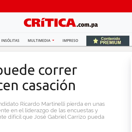
INSÓLITAS
MULTIMEDIA
IMPRESO
puede correr
cen casación
didato Ricardo Martinelli pierda en unas
nte en el liderazgo de las encuestas y
 difícil que José Gabriel Carrizo pueda