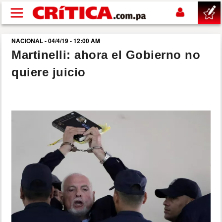
Pasar al contenido principal
NACIONAL - 04/4/19 - 12:00 AM
buscar
Martinelli: ahora el Gobierno no
quiere juicio
SUCESOS
NACIONAL
POLÍTICA
SHOW
DEPORTES
MUNDO