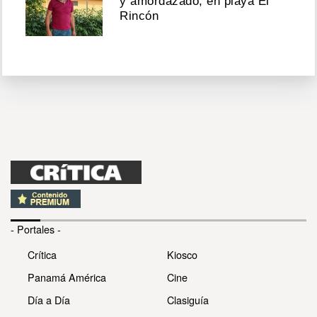
y amordazado, en playa El
Rincón
- Portales -
Crítica
Kiosco
Panamá América
Cine
Día a Día
Clasiguía