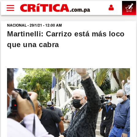
Pasar al contenido principal
NACIONAL - 29/1/21 - 12:00 AM
buscar
Martinelli: Carrizo está más loco
que una cabra
SUCESOS
NACIONAL
POLÍTICA
SHOW
DEPORTES
MUNDO