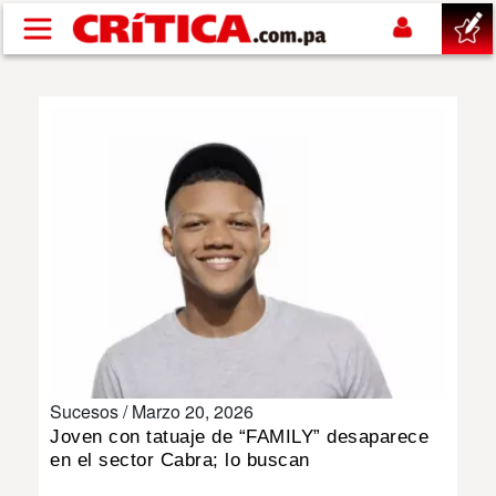
Pasar al contenido principal
buscar
SUCESOS
NACIONAL
POLÍTICA
SHOW
Sucesos /
Marzo 20, 2026
DEPORTES
Joven con tatuaje de “FAMILY” desaparece
en el sector Cabra; lo buscan
MUNDO