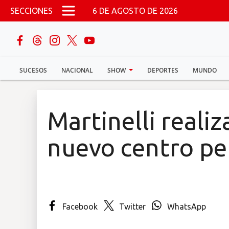
Pasar al contenido principal
SECCIONES
6 DE AGOSTO DE 2026
buscar
SUCESOS
NACIONAL
SHOW
DEPORTES
MUNDO
Sucesos
Nacional
Martinelli realiz
Política
nuevo centro pen
Show
Deportes
Facebook
Twitter
WhatsApp
Mundo